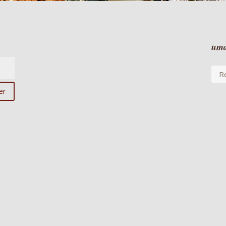
uma
R
er